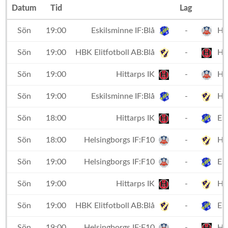
Datum
Tid
Lag
Sön
19:00
Eskilsminne IF:Blå
-
Hel
Sön
19:00
HBK Elitfotboll AB:Blå
-
Hit
Sön
19:00
Hittarps IK
-
Hel
Sön
19:00
Eskilsminne IF:Blå
-
HBK
Sön
18:00
Hittarps IK
-
Esk
Sön
18:00
Helsingborgs IF:F10
-
HBK
Sön
19:00
Helsingborgs IF:F10
-
Esk
Sön
19:00
Hittarps IK
-
HBK
Sön
19:00
HBK Elitfotboll AB:Blå
-
Esk
Sön
19:00
Helsingborgs IF:F10
-
Hit