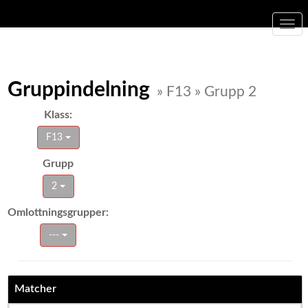
Togg
navi
Gruppindelning
» F13 » Grupp 2
Klass:
F13
Grupp
2
Omlottningsgrupper:
---
Matcher