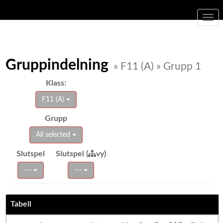
Togg
navi
Gruppindelning
» F11 (A) » Grupp 1
Klass:
F11 (A)
Grupp
All selected
Slutspel
Slutspel (
vy)
---
---
Tabell