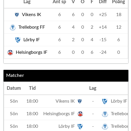
Lag
Ant sp
V
O
F
Diff
Poäng
Vikens IK
6
6
0
0
+25
18
Trelleborg FF
6
4
0
2
+14
12
Lörby IF
6
2
0
4
-15
6
Helsingborgs IF
6
0
0
6
-24
0
Matcher
Datum
Tid
Lag
Sön
18:00
Vikens IK
-
Lörby IF
Sön
18:00
Helsingborgs IF
-
Trellebor
Sön
18:00
Lörby IF
-
Trellebor