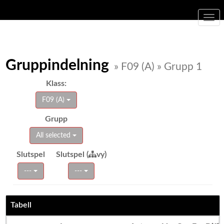
Togg
navi
Gruppindelning
» F09 (A) » Grupp 1
Klass:
F09 (A)
Grupp
All selected
Slutspel
Slutspel (
vy)
---
---
Tabell