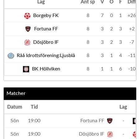
Lag
Ant sp
V
O
F
Diff
Borgeby FK
8
7
0
1
+26
Fortuna FF
8
3
2
3
+2
Dösjöbro IF
8
3
2
3
-7
Råå Idrottsförening:Ljusblå
8
3
1
4
-11
BK Höllviken
8
1
1
6
-10
Matcher
Datum
Tid
Lag
Sön
19:00
Fortuna FF
-
Sön
19:00
Dösjöbro IF
-