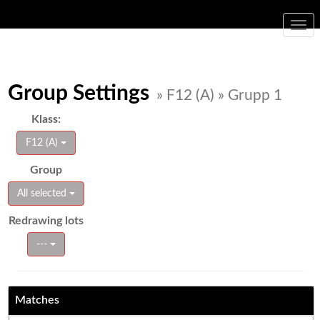
Togg
navi
Group Settings
» F12 (A) » Grupp 1
Klass:
F12 (A)
Group
All selected
Redrawing lots
---
Matches