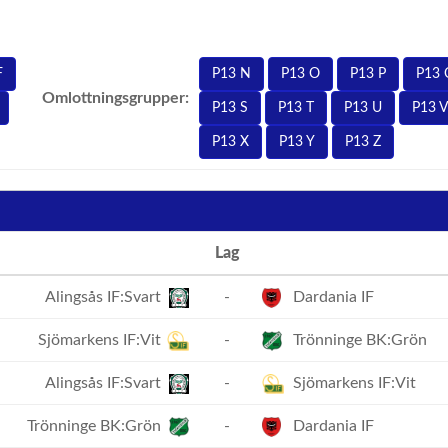
F
P13 N
P13 O
P13 P
P13 
Omlottningsgrupper:
P13 S
P13 T
P13 U
P13 V
P13 X
P13 Y
P13 Z
Lag
Alingsås IF:Svart
-
Dardania IF
Sjömarkens IF:Vit
-
Trönninge BK:Grön
Alingsås IF:Svart
-
Sjömarkens IF:Vit
Trönninge BK:Grön
-
Dardania IF