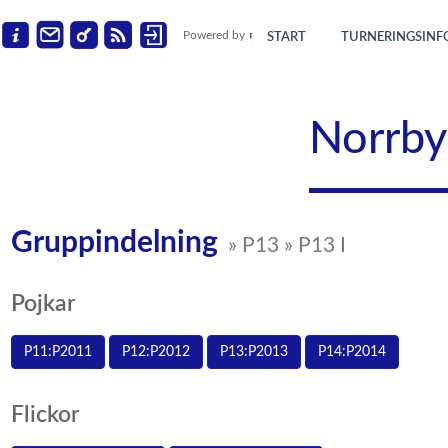
Powered by
START
TURNERINGSINF
Norrby
Gruppindelning
» P13 » P13 I
Pojkar
P11:P2011
P12:P2012
P13:P2013
P14:P2014
Flickor