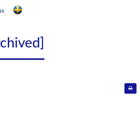
ER
rchived]