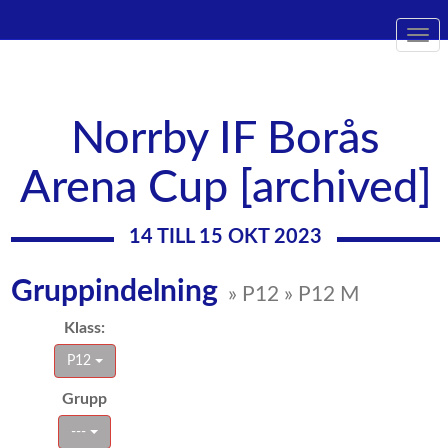
Togg
navi
Norrby IF Borås
Arena Cup [archived]
14 TILL 15 OKT 2023
Gruppindelning
» P12 » P12 M
Klass:
P12
Grupp
---