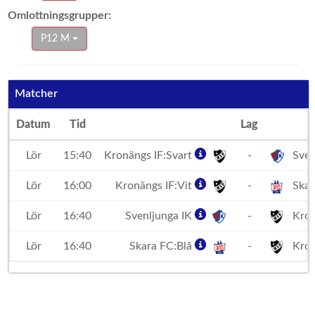
Omlottningsgrupper:
P12 M
Matcher
Datum
Tid
Lag
Lör
15:40
Kronängs IF:Svart
-
Sven
Lör
16:00
Kronängs IF:Vit
-
Skar
Lör
16:40
Svenljunga IK
-
Kron
Lör
16:40
Skara FC:Blå
-
Kron