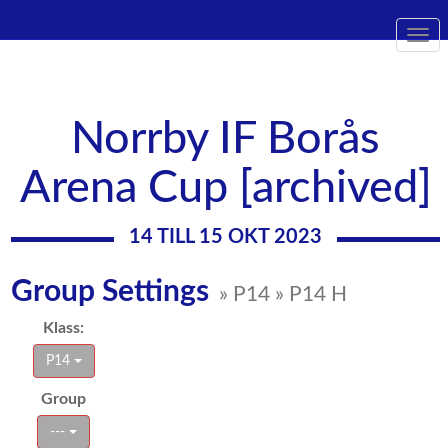
Togg
navi
Norrby IF Borås
Arena Cup [archived]
14 TILL 15 OKT 2023
Group Settings
» P14 » P14 H
Klass:
P14
Group
---