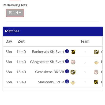
Redrawing lots
P14 H
Matches
Day
Zeit
Team
Sön
14:40
Bankeryds SK:Svart
-
Ge
Sön
14:40
Gånghester SK:Svart
-
Ma
Sön
15:40
Gerdskens BK:Vit
-
Gå
Sön
15:40
Mariedals IK:Blå
-
Ba