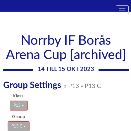
Togg
navi
Norrby IF Borås
Arena Cup [archived]
14 TILL 15 OKT 2023
Group Settings
» P13 » P13 C
Klass:
P13
Group
P13 C