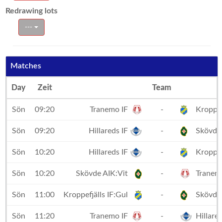
Redrawing lots
---
Matches
Day
Zeit
Team
Sön
09:20
Tranemo IF
-
Kroppefj
Sön
09:20
Hillareds IF
-
Skövde 
Sön
10:20
Hillareds IF
-
Kroppefj
Sön
10:20
Skövde AIK:Vit
-
Tranemo
Sön
11:00
Kroppefjälls IF:Gul
-
Skövde 
Sön
11:20
Tranemo IF
-
Hillared