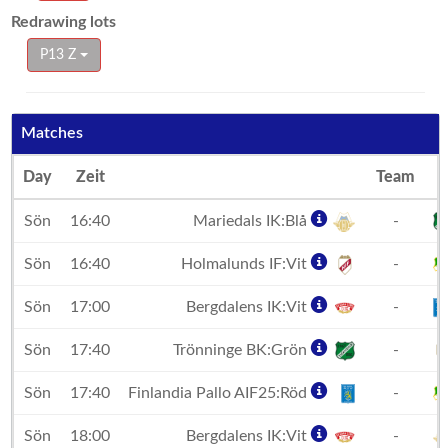
Redrawing lots
P13 Z
Matches
Day
Zeit
Team
Sön
16:40
Mariedals IK:Blå
-
Sön
16:40
Holmalunds IF:Vit
-
Sön
17:00
Bergdalens IK:Vit
-
Sön
17:40
Trönninge BK:Grön
-
Sön
17:40
Finlandia Pallo AIF25:Röd
-
Sön
18:00
Bergdalens IK:Vit
-