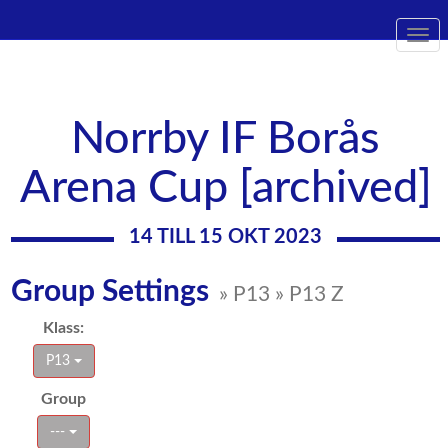
Togg
navi
Norrby IF Borås
Arena Cup [archived]
14 TILL 15 OKT 2023
Group Settings
» P13 » P13 Z
Klass:
P13
Group
---