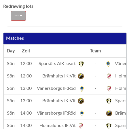
Redrawing lots
---
Matches
Day
Zeit
Team
Sön
12:00
Sparsörs AIK:svart
-
Väners
Sön
12:00
Brämhults IK:Vit
-
Holmal
Sön
13:00
Vänersborgs IF:Röd
-
Holmal
Sön
13:00
Brämhults IK:Vit
-
Sparsör
Sön
14:00
Vänersborgs IF:Röd
-
Brämhu
Sön
14:00
Holmalunds IF:Vit
-
Sparsör