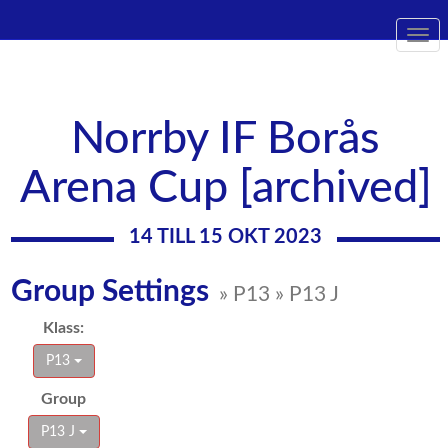
Togg
navi
Norrby IF Borås
Arena Cup [archived]
14 TILL 15 OKT 2023
Group Settings
» P13 » P13 J
Klass:
P13
Group
P13 J