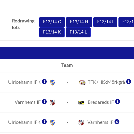
Redrawing
F13/14 G
F13/14 H
F13/14 I
F13/1
lots
F13/14 K
F13/14 L
Team
Ulricehamn IFK
-
TFK/HIS:Mörkgrå
Varnhems IF
-
Bredareds IF
Ulricehamn IFK
-
Varnhems IF