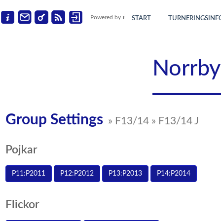
Powered by
START
TURNERINGSINF
Norrby
Group Settings
» F13/14 » F13/14 J
Pojkar
P11:P2011
P12:P2012
P13:P2013
P14:P2014
Flickor