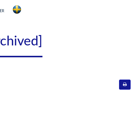
ER
rchived]