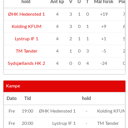
hold
Ant kp
V
U
T
Mål forsk
Poin
ØHK Hedensted 1
4
3
1
0
+19
7
Kolding KFUM
4
3
0
1
+9
6
Lystrup IF 1
4
2
1
1
+1
5
TM Tønder
4
1
0
3
-5
2
Sydsjællands HK 2
4
0
0
4
-24
0
Kampe
Dato
Tid
hold
Fre
19:00
ØHK Hedensted 1
-
Kolding KFUM
Fre
20:00
Lystrup IF 1
-
TM Tønder