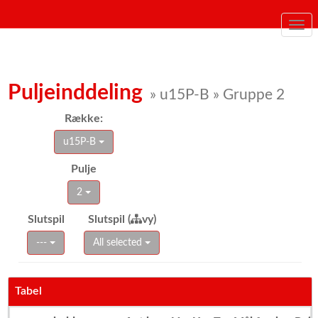
Togg
navi
Puljeinddeling
» u15P-B » Gruppe 2
Række:
u15P-B
Pulje
2
Slutspil
Slutspil (
vy)
---
All selected
Tabel