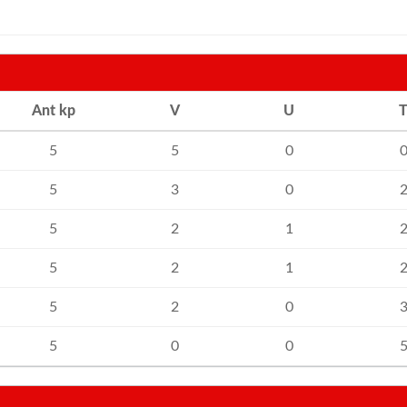
Ant kp
V
U
5
5
0
5
3
0
5
2
1
5
2
1
5
2
0
5
0
0