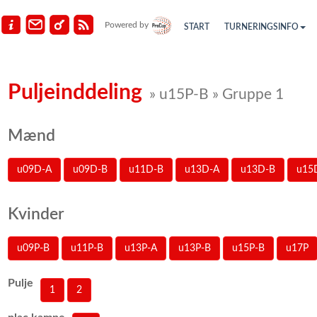
Powered by
START
TURNERINGSINFO
Puljeinddeling
» u15P-B » Gruppe 1
Mænd
u09D-A
u09D-B
u11D-B
u13D-A
u13D-B
u15
Kvinder
u09P-B
u11P-B
u13P-A
u13P-B
u15P-B
u17P
Pulje
1
2