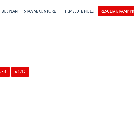
BUSPLAN
STÆVNEKONTORET
TILMELDTE HOLD
RESULTAT/KAMP PR
D-B
u17D