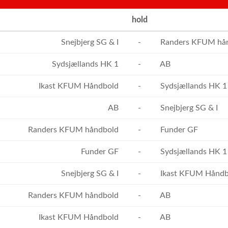
hold
Snejbjerg SG & I
-
Randers KFUM hå
Sydsjællands HK 1
-
AB
Ikast KFUM Håndbold
-
Sydsjællands HK 1
AB
-
Snejbjerg SG & I
Randers KFUM håndbold
-
Funder GF
Funder GF
-
Sydsjællands HK 1
Snejbjerg SG & I
-
Ikast KFUM Håndb
Randers KFUM håndbold
-
AB
Ikast KFUM Håndbold
-
AB