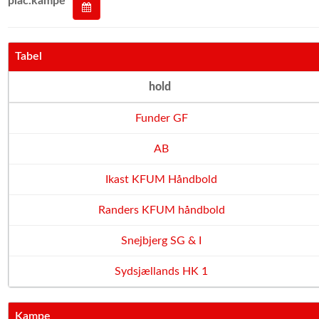
plac.kampe
Tabel
hold
Funder GF
AB
Ikast KFUM Håndbold
Randers KFUM håndbold
Snejbjerg SG & I
Sydsjællands HK 1
Kampe