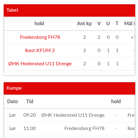
Tabel
hold
Ant kp
V
U
T
Mål f
Fredensborg FH78
2
2
0
0
+1
Ikast KFUM 2
2
0
1
1
-7
ØHK Hedensted U11 Drenge
2
0
1
1
-9
Kampe
Dato
Tid
hold
Lør
09:20
ØHK Hedensted U11 Drenge
-
Fred
Lør
11:00
Fredensborg FH78
-
Ikas