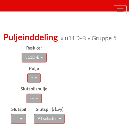
Togg
navi
Puljeinddeling
» u11D-B » Gruppe 5
Række:
u11D-B
Pulje
5
Slutspilspulje
---
Slutspil
Slutspil (
vy)
---
All selected