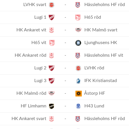
LVHK svart
-
Hässleholms HF röd
Lugi 1
-
H65 röd
HK Ankaret vit
-
HK Malmö svart
H65 vit
-
Ljunghusens HK
HK Ankaret röd
-
Hässleholms HF vit
Lugi 2
-
LVHK röd
Lugi 3
-
IFK Kristianstad
HK Malmö röd
-
Åstorp HF
HF Limhamn
-
H43 Lund
HK Ankaret svart
-
Hässleholms HF röd