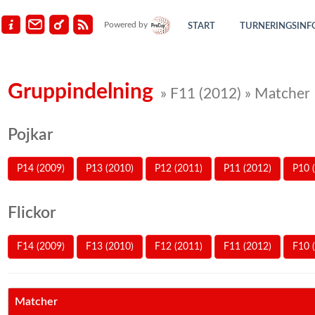
Powered by
START
TURNERINGSINF
Gruppindelning
» F11 (2012) » Matcher
Pojkar
P14 (2009)
P13 (2010)
P12 (2011)
P11 (2012)
P10 
Flickor
F14 (2009)
F13 (2010)
F12 (2011)
F11 (2012)
F10 
Matcher