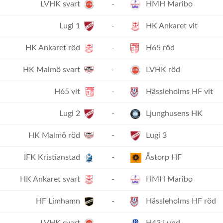
LVHK svart
-
HMH Maribo
Lugi 1
-
HK Ankaret vit
HK Ankaret röd
-
H65 röd
HK Malmö svart
-
LVHK röd
H65 vit
-
Hässleholms HF vit
Lugi 2
-
Ljunghusens HK
HK Malmö röd
-
Lugi 3
IFK Kristianstad
-
Åstorp HF
HK Ankaret svart
-
HMH Maribo
HF Limhamn
-
Hässleholms HF röd