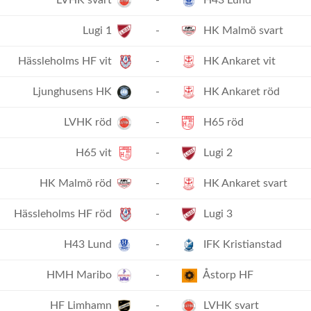
LVHK svart
-
H43 Lund
Lugi 1
-
HK Malmö svart
Hässleholms HF vit
-
HK Ankaret vit
Ljunghusens HK
-
HK Ankaret röd
LVHK röd
-
H65 röd
H65 vit
-
Lugi 2
HK Malmö röd
-
HK Ankaret svart
Hässleholms HF röd
-
Lugi 3
H43 Lund
-
IFK Kristianstad
HMH Maribo
-
Åstorp HF
HF Limhamn
-
LVHK svart