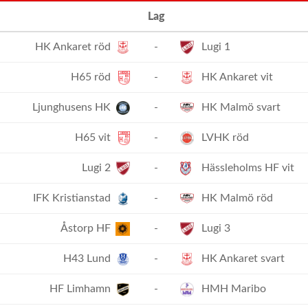
Lag
HK Ankaret röd
-
Lugi 1
H65 röd
-
HK Ankaret vit
Ljunghusens HK
-
HK Malmö svart
H65 vit
-
LVHK röd
Lugi 2
-
Hässleholms HF vit
IFK Kristianstad
-
HK Malmö röd
Åstorp HF
-
Lugi 3
H43 Lund
-
HK Ankaret svart
HF Limhamn
-
HMH Maribo