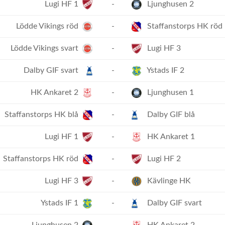
Lugi HF 1
-
Ljunghusen 2
Lödde Vikings röd
-
Staffanstorps HK röd
Lödde Vikings svart
-
Lugi HF 3
Dalby GIF svart
-
Ystads IF 2
HK Ankaret 2
-
Ljunghusen 1
Staffanstorps HK blå
-
Dalby GIF blå
Lugi HF 1
-
HK Ankaret 1
Staffanstorps HK röd
-
Lugi HF 2
Lugi HF 3
-
Kävlinge HK
Ystads IF 1
-
Dalby GIF svart