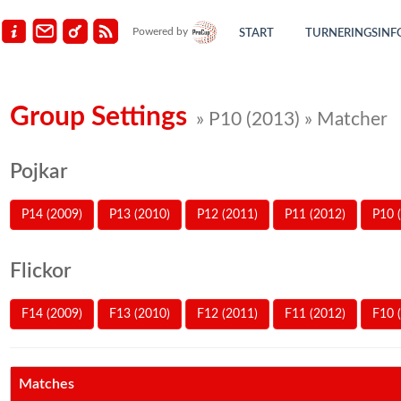
Powered by
START
TURNERINGSINF
Group Settings
» P10 (2013) » Matcher
Pojkar
P14 (2009)
P13 (2010)
P12 (2011)
P11 (2012)
P10 
Flickor
F14 (2009)
F13 (2010)
F12 (2011)
F11 (2012)
F10 
Matches