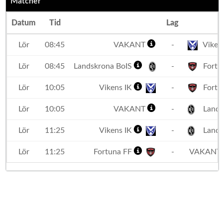
Matcher
Datum
Tid
Lag
Lör
08:45
VAKANT
-
Viken
Lör
08:45
Landskrona BoIS
-
Fortu
Lör
10:05
Vikens IK
-
Fortu
Lör
10:05
VAKANT
-
Lands
Lör
11:25
Vikens IK
-
Lands
Lör
11:25
Fortuna FF
-
VAKANT