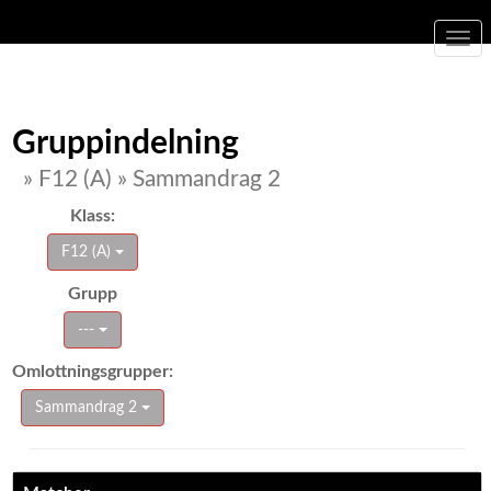
Togg
navi
Gruppindelning
» F12 (A) » Sammandrag 2
Klass:
F12 (A)
Grupp
---
Omlottningsgrupper:
Sammandrag 2