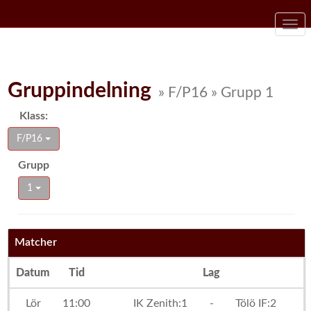
Togg
navi
Gruppindelning
» F/P16 » Grupp 1
Klass:
F/P16
Grupp
1
Matcher
Datum
Tid
Lag
Lör
11:00
IK Zenith:1
-
Tölö IF:2