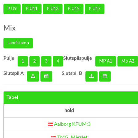
P U9
P U11
P U13
P U15
P U17
Mix
Landskamp
Pulje
Slutspilspulje
1
2
3
4
MP A1
Mp A2
Slutspil A
Slutspil B
Tabel
hold
Aalborg KFUM:3
TMG, Mårslet