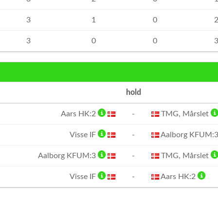
3
1
0
3
0
0
hold
Aars HK:2
-
TMG, Mårslet
Visse IF
-
Aalborg KFUM:
Aalborg KFUM:3
-
TMG, Mårslet
Visse IF
-
Aars HK:2