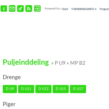
Powered by
Start
TURNERINGSINFO
Progra
Puljeinddeling
» P U9 » MP B2
Drenge
D U9
D U11
D U13
D U15
D U17
Piger