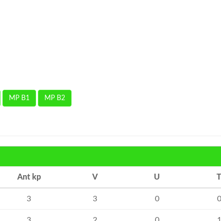
MP B1
MP B2
Ant kp
V
U
3
3
0
3
2
0