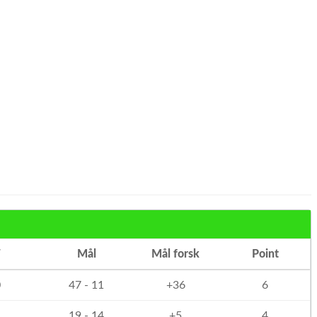
T
Mål
Mål forsk
Point
0
47 - 11
+36
6
1
19 - 14
+5
4