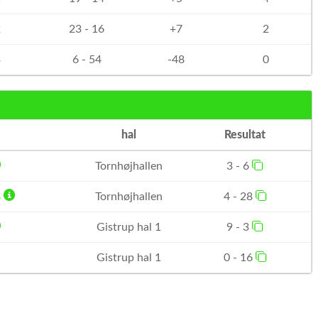
2
23 - 16
+7
2
3
6 - 54
-48
0
hal
Resultat
Tornhøjhallen
3 - 6
3
Tornhøjhallen
4 - 28
Gistrup hal 1
9 - 3
Gistrup hal 1
0 - 16