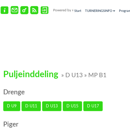
Powered by
Start
TURNERINGSINFO
Progra
Puljeinddeling
» D U13 » MP B1
Drenge
D U9
D U11
D U13
D U15
D U17
Piger