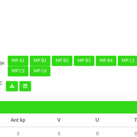
MP A1
MP B1
MP B2
MP B3
MP B4
MP C1
lje
MP C3
MP C4
 C
Ant kp
V
U
3
3
0