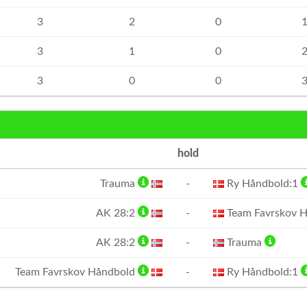
3
2
0
3
1
0
3
0
0
hold
Trauma
-
Ry Håndbold:1
AK 28:2
-
Team Favrskov 
AK 28:2
-
Trauma
Team Favrskov Håndbold
-
Ry Håndbold:1