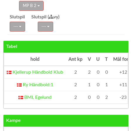
MP B 2
Slutspil
Slutspil (
vy)
---
---
Tabel
hold
Ant kp
V
U
T
Mål fors
Kjellerup Håndbold Klub
2
2
0
0
+12
Ry Håndbold:1
2
1
0
1
+11
BMI, Egelund
2
0
0
2
-23
Kampe