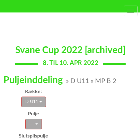
Togg
navi
Svane Cup 2022 [archived]
8. TIL 10. APR 2022
Puljeinddeling
» D U11 » MP B 2
Række:
D U11
Pulje
---
Slutspilspulje