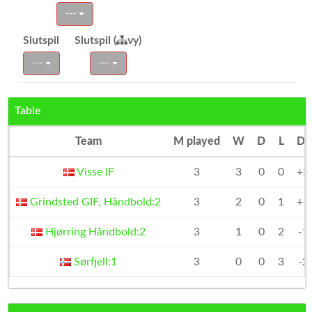
---
Slutspil
Slutspil (
vy)
---
---
Table
Team
M played
W
D
L
Dif
Visse IF
3
3
0
0
+2
Grindsted GIF, Håndbold:2
3
2
0
1
+1
Hjørring Håndbold:2
3
1
0
2
-1
Sørfjell:1
3
0
0
3
-2