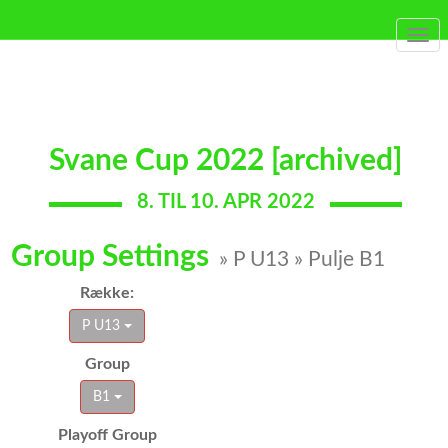
Togg
navi
Svane Cup 2022 [archived]
8. TIL 10. APR 2022
Group Settings
» P U13 » Pulje B1
Række:
P U13
Group
B1
Playoff Group