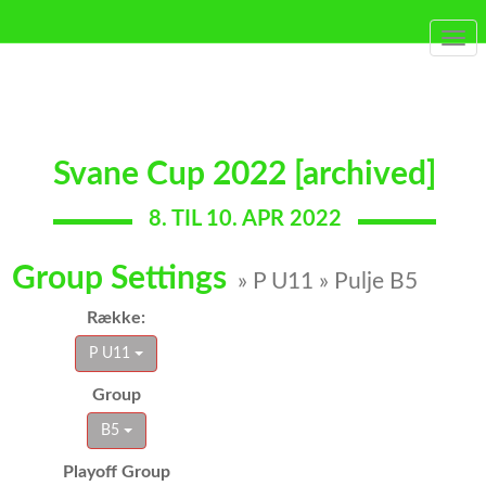
Togg
navi
Svane Cup 2022 [archived]
8. TIL 10. APR 2022
Group Settings
» P U11 » Pulje B5
Række:
P U11
Group
B5
Playoff Group