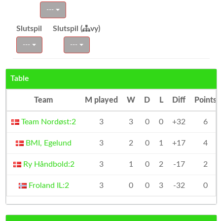
---
Slutspil
Slutspil (
vy)
---
---
Table
Team
M played
W
D
L
Diff
Points
Team Nordøst:2
3
3
0
0
+32
6
BMI, Egelund
3
2
0
1
+17
4
Ry Håndbold:2
3
1
0
2
-17
2
Froland IL:2
3
0
0
3
-32
0