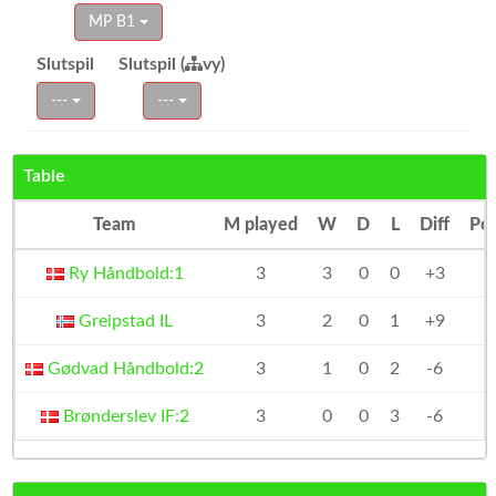
MP B1
Slutspil
Slutspil (
vy)
---
---
Table
Team
M played
W
D
L
Diff
Poi
Ry Håndbold:1
3
3
0
0
+3
Greipstad IL
3
2
0
1
+9
Gødvad Håndbold:2
3
1
0
2
-6
Brønderslev IF:2
3
0
0
3
-6