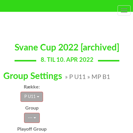
Togg
navi
Svane Cup 2022 [archived]
8. TIL 10. APR 2022
Group Settings
» P U11 » MP B1
Række:
P U11
Group
---
Playoff Group