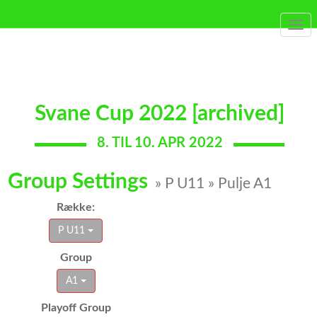
Togg
navi
Svane Cup 2022 [archived]
8. TIL 10. APR 2022
Group Settings
» P U11 » Pulje A1
Række:
P U11
Group
A1
Playoff Group