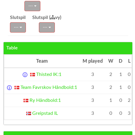
---
Slutspil
Slutspil (
vy)
---
---
Table
Team
M played
W
D
L
Thisted IK:1
3
2
1
0
Team Favrskov Håndbold:1
3
2
1
0
Ry Håndbold:1
3
1
0
2
Greipstad IL
3
0
0
3