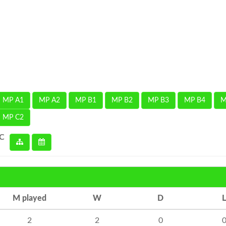
MP A1
MP A2
MP B1
MP B2
MP B3
MP B4
M
MP C2
 C
M played
W
D
L
2
2
0