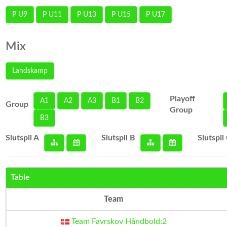
P U9
P U11
P U13
P U15
P U17
Mix
Landskamp
Playoff
A1
A2
A3
B1
B2
Group
Group
B3
Slutspil A
Slutspil B
Slutspil
Table
Team
Team Favrskov Håndbold:2