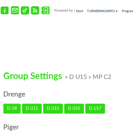
Powered by
Start
TURNERINGSINFO
Progra
Group Settings
» D U15 » MP C2
Drenge
D U9
D U11
D U13
D U15
D U17
Piger