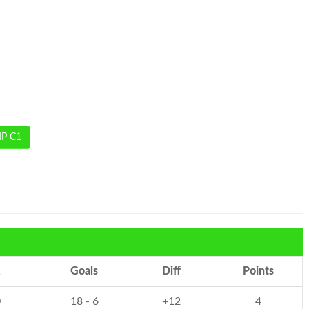
P C1
Goals
Diff
Points
0
18 - 6
+12
4