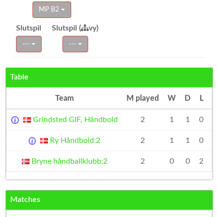
MP B2
Slutspil
Slutspil (
vy)
---
---
Table
Team
M played
W
D
L
D
Grindsted GIF, Håndbold
2
1
1
0
Ry Håndbold:2
2
1
1
0
Bryne håndballklubb:2
2
0
0
2
Matches