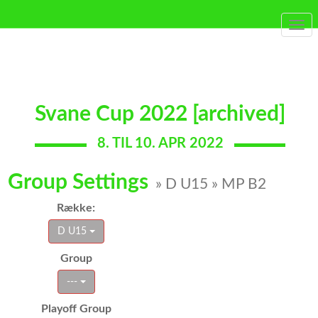
Togg
navi
Svane Cup 2022 [archived]
8. TIL 10. APR 2022
Group Settings
» D U15 » MP B2
Række:
D U15
Group
---
Playoff Group