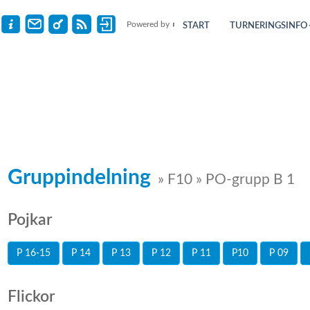
Powered by
START
TURNERINGSINFO
Gruppindelning
» F10 » PO-grupp B 1
Pojkar
P 16-15
P 14
P 13
P 12
P 11
P10
P 09
Flickor