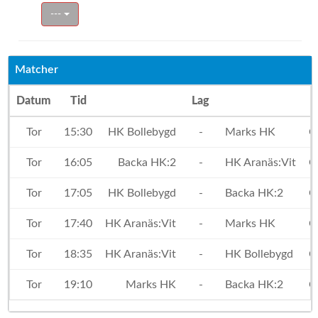
---
Matcher
Datum
Tid
Lag
Tor
15:30
HK Bollebygd
-
Marks HK
Ö
Tor
16:05
Backa HK:2
-
HK Aranäs:Vit
Ö
Tor
17:05
HK Bollebygd
-
Backa HK:2
Ö
Tor
17:40
HK Aranäs:Vit
-
Marks HK
Ö
Tor
18:35
HK Aranäs:Vit
-
HK Bollebygd
Ö
Tor
19:10
Marks HK
-
Backa HK:2
Ö