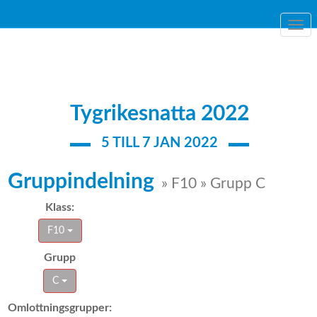
Togg
navi
Tygrikesnatta 2022
5 TILL 7 JAN 2022
Gruppindelning
» F10 » Grupp C
Klass:
F10
Grupp
C
Omlottningsgrupper: