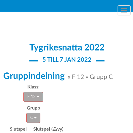
Togg
navi
Tygrikesnatta 2022
5 TILL 7 JAN 2022
Gruppindelning
» F 12 » Grupp C
Klass:
F 12
Grupp
C
Slutspel
Slutspel (
vy)