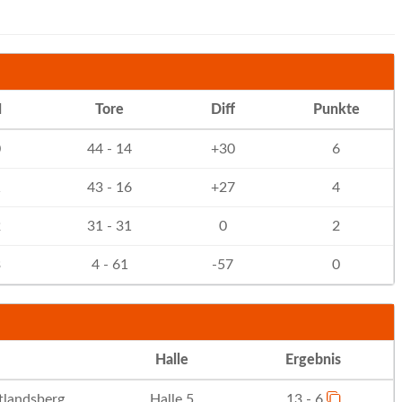
N
Tore
Diff
Punkte
0
44 - 14
+30
6
1
43 - 16
+27
4
2
31 - 31
0
2
3
4 - 61
-57
0
Halle
Ergebnis
landsberg
Halle 5
13 - 6