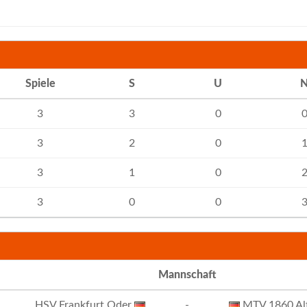
Spiele
S
U
3
3
0
3
2
0
3
1
0
3
0
0
Mannschaft
HSV Frankfurt Oder
-
MTV 1860 Alt