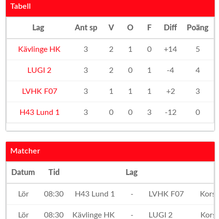
Tabell
Lag
Ant sp
V
O
F
Diff
Poäng
Kävlinge HK
3
2
1
0
+14
5
LUGI 2
3
2
0
1
-4
4
LVHK F07
3
1
1
1
+2
3
H43 Lund 1
3
0
0
3
-12
0
Matcher
Datum
Tid
Lag
h
Lör
08:30
H43 Lund 1
-
LVHK F07
Kors
Lör
08:30
Kävlinge HK
-
LUGI 2
Kors