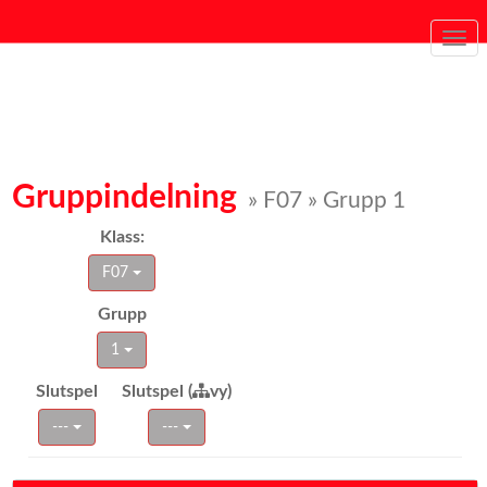
Togg
navi
Gruppindelning
» F07 » Grupp 1
Klass:
F07
Grupp
1
Slutspel
Slutspel (
vy)
---
---