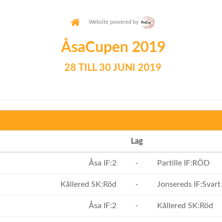
Website powered by
ÅsaCupen 2019
28 TILL 30 JUNI 2019
Lag
Åsa IF:2
-
Partille IF:RÖD
Kållered SK:Röd
-
Jonsereds IF:Svart
Åsa IF:2
-
Kållered SK:Röd