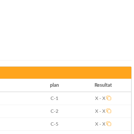
plan
Resultat
C-1
X - X
C-2
X - X
C-5
X - X