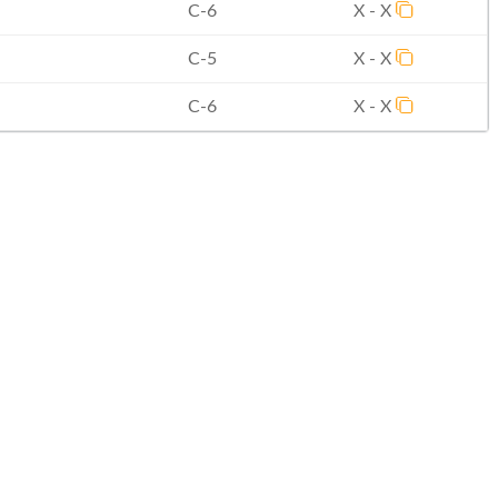
C-6
X - X
C-5
X - X
C-6
X - X