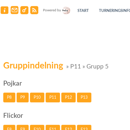
Powered by
START
TURNERINGSINF
Gruppindelning
» P11 » Grupp 5
Pojkar
P8
P9
P10
P11
P12
P13
Flickor
F8
F9
F10
F11
F12
F13