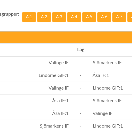
sgrupper:
A 1
A 2
A 3
A 4
A 5
A 6
A 7
Lag
Valinge IF
-
Sjömarkens IF
Lindome GIF:1
-
Åsa IF:1
Valinge IF
-
Lindome GIF:1
Åsa IF:1
-
Sjömarkens IF
Åsa IF:1
-
Valinge IF
Sjömarkens IF
-
Lindome GIF:1