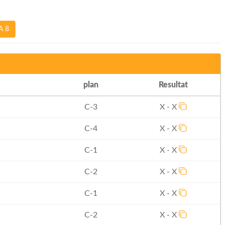
A 8
plan
Resultat
C-3
X - X
C-4
X - X
C-1
X - X
C-2
X - X
C-1
X - X
C-2
X - X