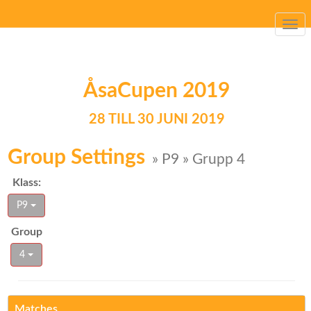
Togg
navi
ÅsaCupen 2019
28 TILL 30 JUNI 2019
Group Settings
» P9 » Grupp 4
Klass:
P9
Group
4
Matches