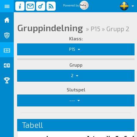
Powered by
Gruppindelning
» P15 » Grupp 2
Klass:
P15
Grupp
2
Slutspel
---
Tabell