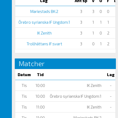
Lag
Ant sp
V
O
F
Di
Mariestads BK:2
3
3
0
0
+
Örebro syrianska IF Ungdom:1
3
1
1
1
-
IK Zenith
3
1
0
2
-
Trollhättans IF:svart
3
0
1
2
-
Matcher
Datum
Tid
Lag
Tis
10:00
IK Zenith
-
Tis
10:00
Örebro syrianska IF Ungdom:1
-
Tis
11:00
IK Zenith
-
Tis
11:00
Mariestads BK:2
-