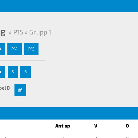
ng
» P15 » Grupp 1
3
P14
P15
4
5
6
pel B
Ant sp
V
O