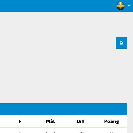
F
Mål
Diff
Poäng