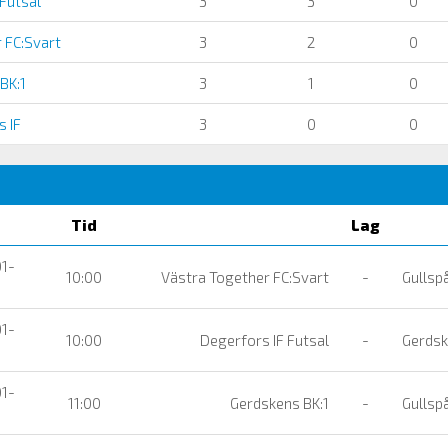
Futsal
3
3
0
 FC:Svart
3
2
0
BK:1
3
1
0
 IF
3
0
0
Tid
Lag
01-
10:00
Västra Together FC:Svart
-
Gullspå
01-
10:00
Degerfors IF Futsal
-
Gerdsk
01-
11:00
Gerdskens BK:1
-
Gullspå