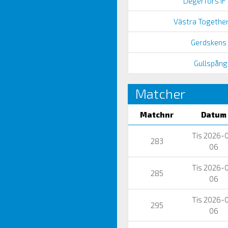
Degerfors IF 
Västra Together
Gerdskens 
Gullspångs
Matcher
Matchnr
Datum
Tis 2026-
283
06
Tis 2026-
285
06
Tis 2026-
295
06