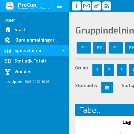
ProCup
Tournament Software
MENY
Gruppindelni
Start
Klara anmälningar
P10
P11
P12
P1
Spelschema
Statistik Totalt
Grupp
1
2
3
Vinnare
Last Update : 2026-04-07 10:06
Slutspel A
Sluts
Tabell
Lag