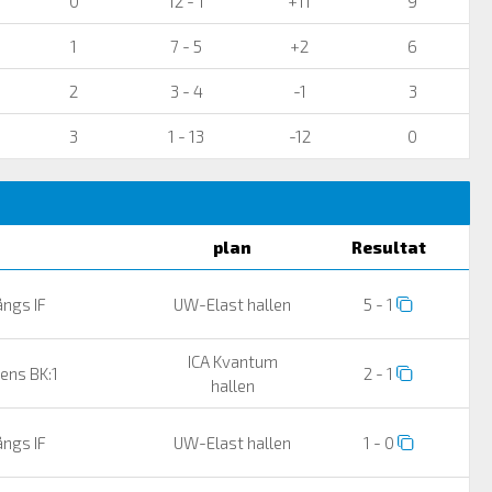
0
12 - 1
+11
9
1
7 - 5
+2
6
2
3 - 4
-1
3
3
1 - 13
-12
0
plan
Resultat
ngs IF
UW-Elast hallen
5 - 1
ICA Kvantum
ens BK:1
2 - 1
hallen
ngs IF
UW-Elast hallen
1 - 0