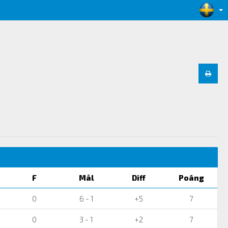
F
Mål
Diff
Poäng
0
6 - 1
+5
7
0
3 - 1
+2
7