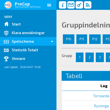
ProCup
Tournament Software
MENY
Gruppindelni
Start
Klara anmälningar
P10
P11
P12
P1
Spelschema
Statistik Totalt
Grupp
1
2
3
Vinnare
Last Update : 2026-04-07 10:06
Tabell
Lag
Torslanda 
Rynninge I