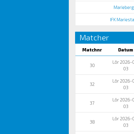
Marieberg
IFK Mariesta
Matcher
Matchnr
Datum
Lör 2026-
30
03
Lör 2026-
32
03
Lör 2026-
37
03
Lör 2026-
38
03