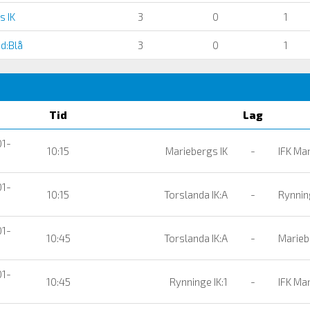
s IK
3
0
1
d:Blå
3
0
1
Tid
Lag
01-
10:15
Mariebergs IK
-
IFK Mar
01-
10:15
Torslanda IK:A
-
Rynning
01-
10:45
Torslanda IK:A
-
Marieb
01-
10:45
Rynninge IK:1
-
IFK Mar