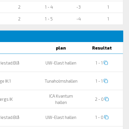
2
1 - 4
-3
1
2
1 - 5
-4
1
plan
Resultat
iestad:Blå
UW-Elast hallen
1 - 1
e IK:1
Tunaholmshallen
1 - 1
ICA Kvantum
ergs IK
2 - 0
hallen
iestad:Blå
UW-Elast hallen
1 - 0