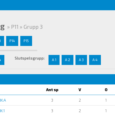
ng
» P11 » Grupp 3
3
P14
P15
Slutspelsgrupp:
4
A 1
A 2
A 3
A 4
Ant sp
V
O
IK:A
3
2
1
K:1
3
2
1