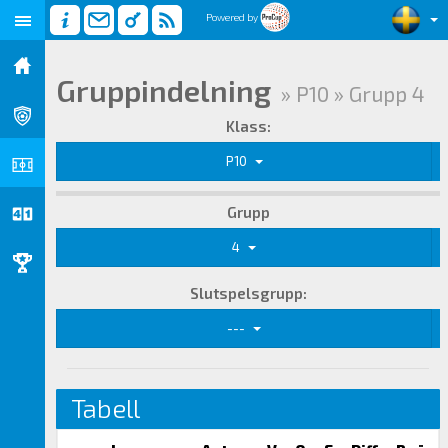
Powered by
Gruppindelning
» P10 » Grupp 4
Klass:
P10
Grupp
4
Slutspelsgrupp:
---
Tabell