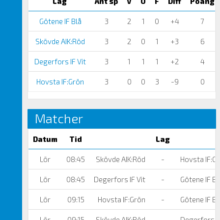
Lag
Ant sp
V
O
F
Diff
Poäng
Götene IF Blå
3
2
1
0
+4
7
Skövde AIK:Röd
3
2
0
1
+3
6
Degerfors IF Vit
3
1
1
1
+2
4
Hovsta IF:Grön
3
0
0
3
-9
0
Matcher
Datum
Tid
Lag
Lör
08:45
Skövde AIK:Röd
-
Hovsta IF:G
Lör
08:45
Degerfors IF Vit
-
Götene IF Bl
Lör
09:15
Hovsta IF:Grön
-
Götene IF Bl
Lör
09:15
Skövde AIK:Röd
-
Degerfors IF