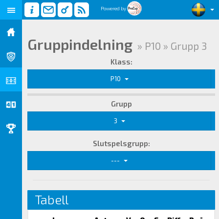
Powered by
Gruppindelning
» P10 » Grupp 3
Klass:
P10
Grupp
3
Slutspelsgrupp:
---
Tabell