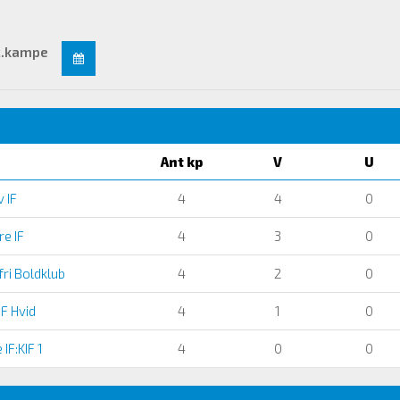
c.kampe
Ant kp
V
U
 IF
4
4
0
e IF
4
3
0
ri Boldklub
4
2
0
F Hvid
4
1
0
IF:KIF 1
4
0
0