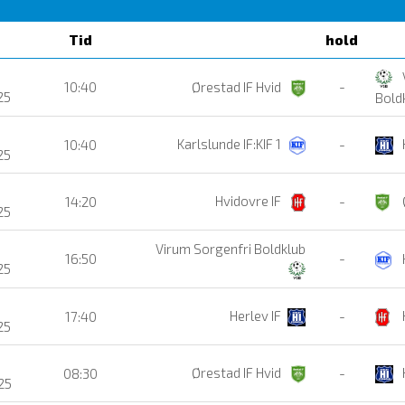
Tid
hold
10:40
Ørestad IF Hvid
-
25
Bold
Karlslunde IF:KIF 1
10:40
-
25
Hvidovre IF
14:20
-
25
Virum Sorgenfri Boldklub
16:50
-
25
Herlev IF
17:40
-
25
Ørestad IF Hvid
08:30
-
25