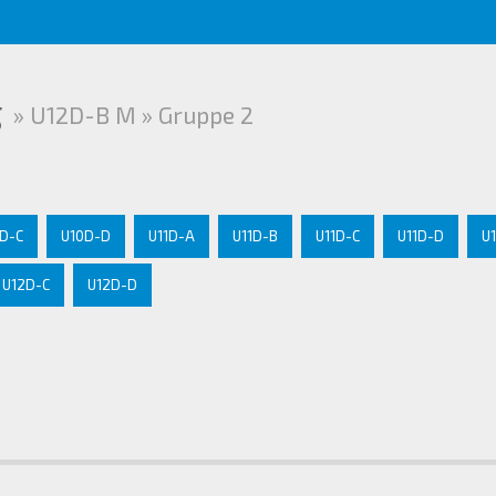
g
» U12D-B M » Gruppe 2
D-C
U10D-D
U11D-A
U11D-B
U11D-C
U11D-D
U
U12D-C
U12D-D