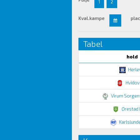
1
2
Kval.kampe
pla
Tabel
hold
Herlev
Hvidovr
Virum Sorgenf
Ørestad I
Karlslunde 