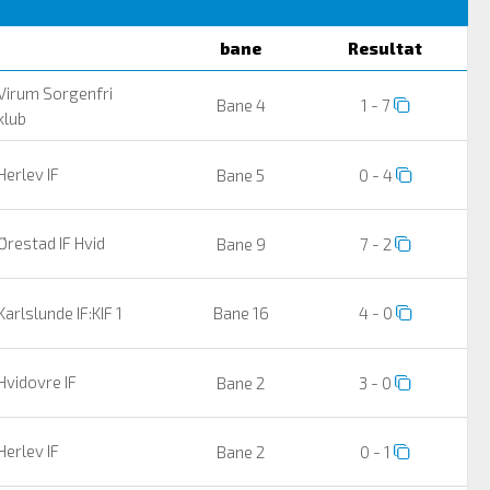
bane
Resultat
Virum Sorgenfri
Bane 4
1 - 7
klub
Herlev IF
Bane 5
0 - 4
Ørestad IF Hvid
Bane 9
7 - 2
Karlslunde IF:KIF 1
Bane 16
4 - 0
Hvidovre IF
Bane 2
3 - 0
Herlev IF
Bane 2
0 - 1