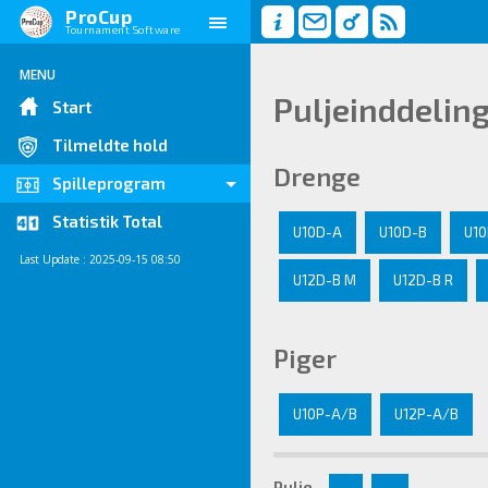
ProCup
Tournament Software
MENU
Puljeinddelin
Start
Tilmeldte hold
Drenge
Spilleprogram
Statistik Total
U10D-A
U10D-B
U10
Last Update : 2025-09-15 08:50
U12D-B M
U12D-B R
Piger
U10P-A/B
U12P-A/B
Pulje