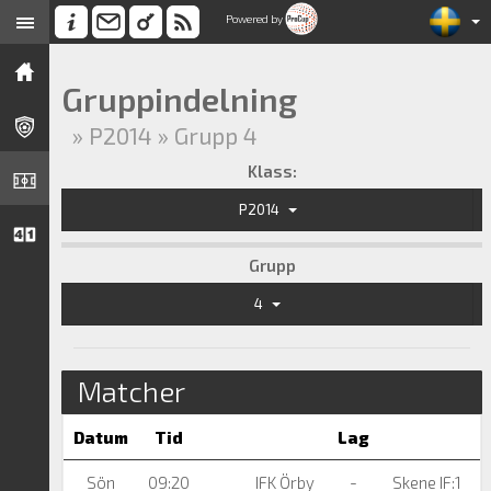
Powered by
Gruppindelning
» P2014 » Grupp 4
Klass:
P2014
Grupp
4
Matcher
Datum
Tid
Lag
Sön
09:20
IFK Örby
-
Skene IF:1