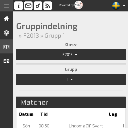
Powered by
Gruppindelning
» F2013 » Grupp 1
Klass:
F2013
Grupp
1
Matcher
Datum
Tid
Lag
Sön
08:30
Lindome GIF:Svart
-
HU