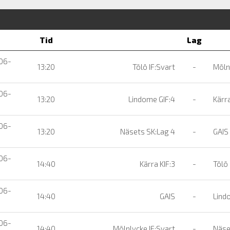
Tid
Lag
06-
13:20
Tölö IF:Svart
-
Mölnl
06-
13:20
Lindome GIF:4
-
Kärra
06-
13:20
Näsets SK:Lag 4
-
GAIS
06-
14:40
Kärra KIF:3
-
Tölö 
06-
14:40
GAIS
-
Lind
06-
14:40
Mölnlycke IF:Svart
-
Näse