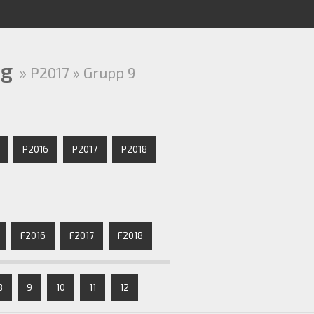
ng
» P2017 » Grupp 9
P2016
P2017
P2018
F2016
F2017
F2018
8
9
10
11
12