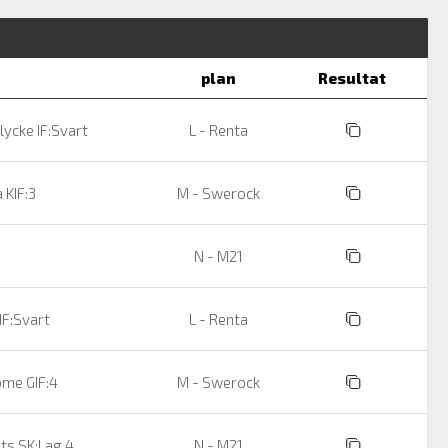
plan
Resultat
ycke IF:Svart
L - Renta
 KIF:3
M - Swerock
N - M21
IF:Svart
L - Renta
ome GIF:4
M - Swerock
ts SK:Lag 4
N - M21