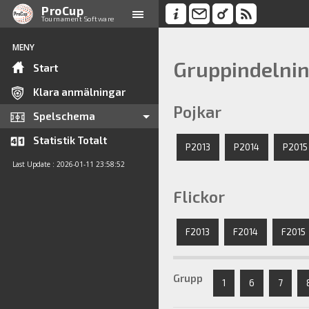
ProCup
Tournament Software
MENY
Gruppindelni
Start
Klara anmälningar
Pojkar
Spelschema
Statistik Totalt
P2013
P2014
P2015
Last Update : 2026-01-11 23:58:52
Flickor
F2013
F2014
F2015
Grupp
1
6
7