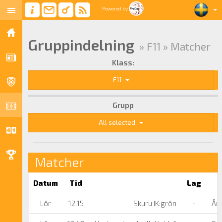
Powered by
Gruppindelning
» F11 » Matcher
Klass:
F11
Grupp
All selected
Matcher
Datum
Tid
Lag
Lör
12:15
Skuru IK:grön
-
Års