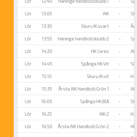
Lör
12:40
Haninge handbollsklubb:1
-
Spå
Lör
13:05
AIK
-
Sku
Lör
13:30
Skuru IK:svart
-
Års
Lör
13:55
Haninge handbollsklubb:2
-
Spå
Lör
14:20
HK Ceres
-
AIK
Lör
14:45
Spånga HK:Vit
-
Sku
Lör
15:10
Skuru IK:vit
-
Han
Lör
15:35
Årsta AIK Handboll:Grön 1
-
AIK
Lör
16:00
Spånga HK:Blå
-
Sku
Lör
16:25
AIK:2
-
Han
Lör
16:50
Årsta AIK Handboll:Grön 2
-
HK 