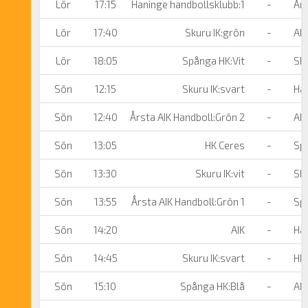
Lör
17:15
Haninge handbollsklubb:1
-
Års
Lör
17:40
Skuru IK:grön
-
AIK
Lör
18:05
Spånga HK:Vit
-
Sku
Sön
12:15
Skuru IK:svart
-
Han
Sön
12:40
Årsta AIK Handboll:Grön 2
-
AIK
Sön
13:05
HK Ceres
-
Spå
Sön
13:30
Skuru IK:vit
-
Sku
Sön
13:55
Årsta AIK Handboll:Grön 1
-
Spå
Sön
14:20
AIK
-
Han
Sön
14:45
Skuru IK:svart
-
HK 
Sön
15:10
Spånga HK:Blå
-
AIK