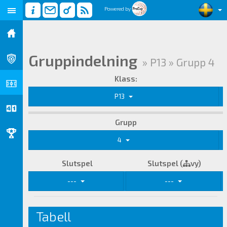
Powered by
Gruppindelning
» P13 » Grupp 4
Klass:
P13
Grupp
4
Slutspel
Slutspel (
vy)
---
---
Tabell