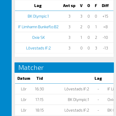
Lag
Ant sp
V
O
F
Diff
P
BK Olympic:1
3
3
0
0
+15
IF Limhamn Bunkeflo:B2
3
2
0
1
+8
Oxie SK
3
1
0
2
-10
Lövestads IF:2
3
0
0
3
-13
Matcher
Datum
Tid
Lag
Lör
16:30
Lövestads IF:2
-
IF L
Lör
17:15
BK Olympic:1
-
Oxie
Lör
18:15
Lövestads IF:2
-
BK Ol