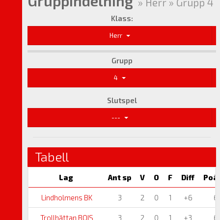
Gruppindelning
» Herr » Grupp 4
Klass:
Herr
Grupp
4
Slutspel
---
Tabell
Lag
Ant sp
V
O
F
Diff
Poä
Lindholmens BK
3
2
0
1
+6
6
Trollhättan BOIS
3
2
0
1
+3
6