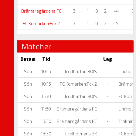
Brämaregårdens FC
3
1
0
2
-4
3
FC Komarken:Fck 2
3
1
0
2
-5
3
Matcher
Datum
Tid
Lag
Sön
10:15
Trollhättan BOIS
-
Lindhol
Sön
10:15
FC Komarken:Fck 2
-
Brämare
Sön
11:30
Trollhättan BOIS
-
FC Komar
Sön
11:30
Brämaregårdens FC
-
Lindhol
Sön
13:30
Brämaregårdens FC
-
Trollhät
Sön
13:30
Lindholmens BK
-
FC Komar