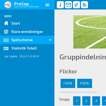
ProCup
Tournament Software
MENY
Start
Klara anmälningar
Spelschema
Statistik Totalt
Gruppindelni
Last Update : 2024-11-22 08:33
Flickor
F2016
P2016
Grupp
1
2
3