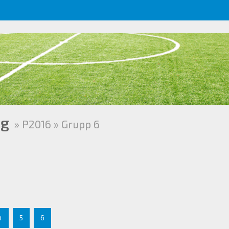
ng
» P2016 » Grupp 6
4
5
6