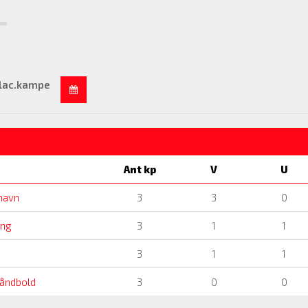
lac.kampe
Ant kp
V
U
havn
3
3
0
ng
3
1
1
3
1
1
åndbold
3
0
0