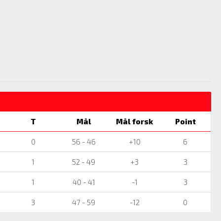
T
Mål
Mål forsk
Point
0
56 - 46
+10
6
1
52 - 49
+3
3
1
40 - 41
-1
3
3
47 - 59
-12
0