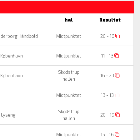
hal
Resultat
derborg Håndbold
Midtpunktet
20 - 16
 København
Midtpunktet
11 - 13
Skødstrup
 København
16 - 23
hallen
Midtpunktet
13 - 13
Skødstrup
-Lyseng
20 - 19
hallen
Midtpunktet
15 - 16