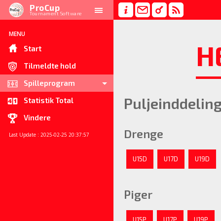
ProCup
Tournament Software
MENU
H
Start
Tilmeldte hold
Spilleprogram
Puljeinddelin
Statistik Total
Vindere
Drenge
Last Update : 2025-02-25 20:37:57
U15D
U17D
U19D
Piger
U15P
U17P
U19P