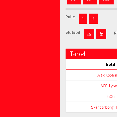
Pulje
1
2
Slutspil
p
Tabel
hold
Ajax Køben
AGF-Lyse
GOG
Skanderborg H