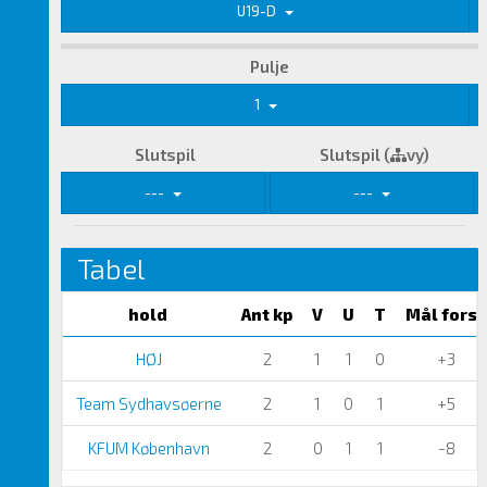
U19-D
Pulje
1
Slutspil
Slutspil (
vy)
---
---
Tabel
hold
Ant kp
V
U
T
Mål forsk
HØJ
2
1
1
0
+3
Team Sydhavsøerne
2
1
0
1
+5
KFUM København
2
0
1
1
-8