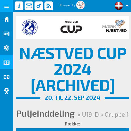
Powered by
NÆSTVED CUP
2024
[ARCHIVED]
20. TIL 22. SEP 2024
Puljeinddeling
» U19-D » Gruppe 1
Række: